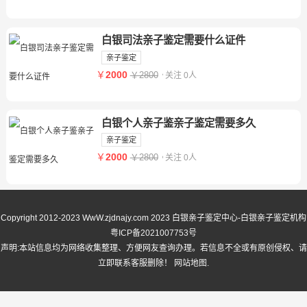
白银司法亲子鉴定需要什么证件
亲子鉴定
￥
2000
￥2800
关注 0人
白银个人亲子鉴亲子鉴定需要多久
亲子鉴定
￥
2000
￥2800
关注 0人
Copyright 2012-2023 WwW.zjdnajy.com
2023 白银亲子鉴定中心-白银亲子鉴定机构
粤ICP备2021007753号
声明:本站信息均为网络收集整理、方便网友查询办理。若信息不全或有原创侵权、请
立即联系客服删除！
网站地图
.